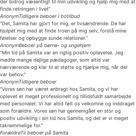
der bidrog væsentligt til min udvikling og hjalp mig med at
finde retningen i livet”
Anonym
Tidligere beboer i botilbud
”Det, Samita har gjort for mig, er livsændrende. De har
hjulpet mig med at finde troen på mig selv, forstå mine
følelser og opbygge sunde relationer.”
Anonym
Beboer på børne- og ungehjem
"Min tid på Samita var en rigtig positiv oplevelse. Jeg
mødte mange dejlige pædagoger, som altid var
nærværende og klar til at støtte og hjælpe mig, når der
var behov."
Anonym
Tidligere beboer
"Vores søn har været anbragt hos Samita, og vi har
oplevet et meget professionelt og tillidsfuldt samarbejde
med personalet. Vi har altid følt os velkomne og inddraget
som forældre. Vores søn har gennemgået en stor og
positiv udvikling i sin tid hos Samita, og det er vi meget
taknemmelige for."
Forældre
Til beboer på Samita